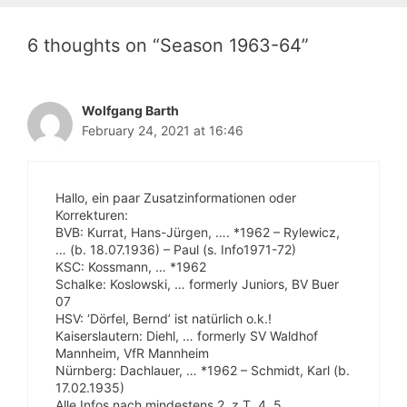
6 thoughts on “Season 1963-64”
Wolfgang Barth
February 24, 2021 at 16:46
Hallo, ein paar Zusatzinformationen oder
Korrekturen:
BVB: Kurrat, Hans-Jürgen, …. *1962 – Rylewicz,
… (b. 18.07.1936) – Paul (s. Info1971-72)
KSC: Kossmann, … *1962
Schalke: Koslowski, … formerly Juniors, BV Buer
07
HSV: ‘Dörfel, Bernd’ ist natürlich o.k.!
Kaiserslautern: Diehl, … formerly SV Waldhof
Mannheim, VfR Mannheim
Nürnberg: Dachlauer, … *1962 – Schmidt, Karl (b.
17.02.1935)
Alle Infos nach mindestens 2, z.T. 4, 5